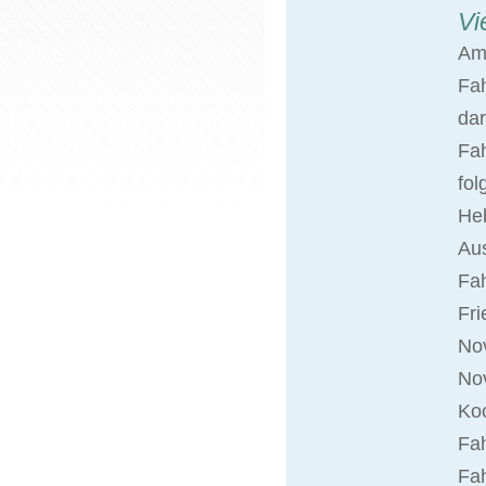
Vi
Am
Fa
dar
Fah
fol
Heb
Aus
Fa
Fri
Nov
No
Koc
Fah
Fah