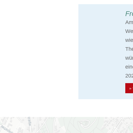
Fr
Am 
Wei
wie
The
wün
ein
202
» 