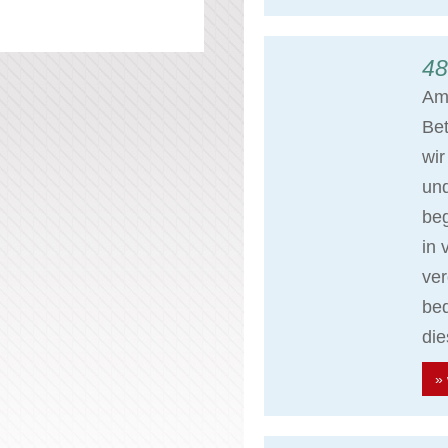
48
Am 
Bet
wir
un
beg
in 
ve
bed
di
» 