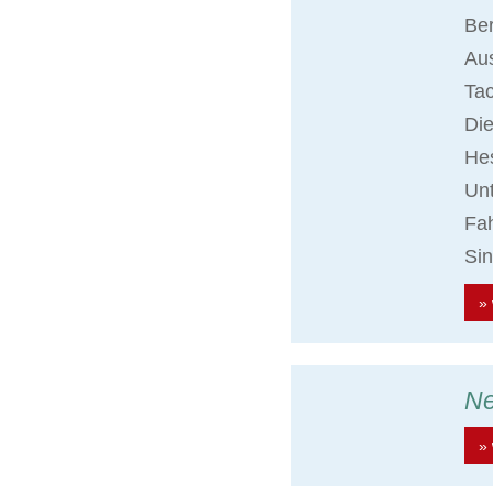
Ber
Aus
Ta
Die
Hes
Unt
Fah
Sin
» 
N
» 