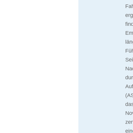
Fah
er
fin
Ema
län
Fü
Sei
Nac
du
Auf
(AS
das
No
zer
ein