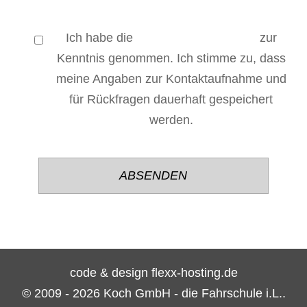
Ich habe die
Datenschutzerklärung
zur
Kenntnis genommen. Ich stimme zu, dass
meine Angaben zur Kontaktaufnahme und
für Rückfragen dauerhaft gespeichert
werden.
Bitte
Bitte
lasse
lasse
dieses
dieses
Feld
Feld
leer.
leer.
code & design flexx-hosting.de
© 2009 - 2026 Koch GmbH - die Fahrschule i.L..