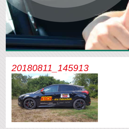
20180811_145913