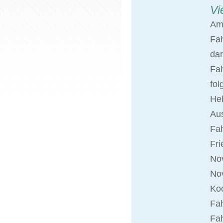
Vi
Am
Fa
dar
Fah
fol
Heb
Aus
Fa
Fri
Nov
No
Koc
Fah
Fah