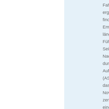
Fah
er
fin
Ema
län
Fü
Sei
Nac
du
Auf
(AS
das
No
zer
ein