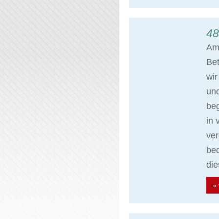
48
Am 
Bet
wir
un
beg
in 
ve
bed
di
» 