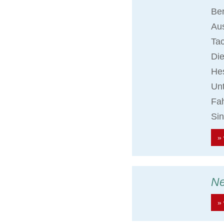
Ber
Aus
Ta
Die
Hes
Unt
Fah
Sin
» 
N
» 