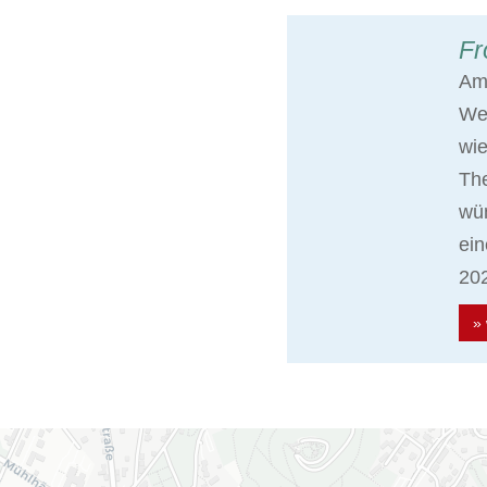
Fr
Am 
Wei
wie
The
wün
ein
202
» 