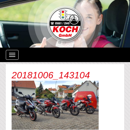
Navigation
ein-/ausblenden
20181006_143104