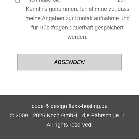
Kenntnis genommen. Ich stimme zu, dass
meine Angaben zur Kontaktaufnahme und
für Rückfragen dauerhaft gespeichert
werden.
Bitte
Bitte
lasse
lasse
dieses
dieses
Feld
Feld
leer.
leer.
code & design flexx-hosting.de
© 2009 - 2026 Koch GmbH - die Fahrschule i.L..
All rights reserved.