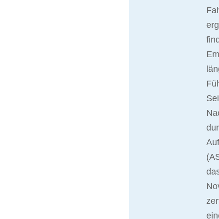
Fah
er
fin
Ema
län
Fü
Sei
Nac
du
Auf
(AS
das
No
zer
ein