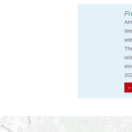
Fr
Am 
Wei
wie
The
wün
ein
202
» 