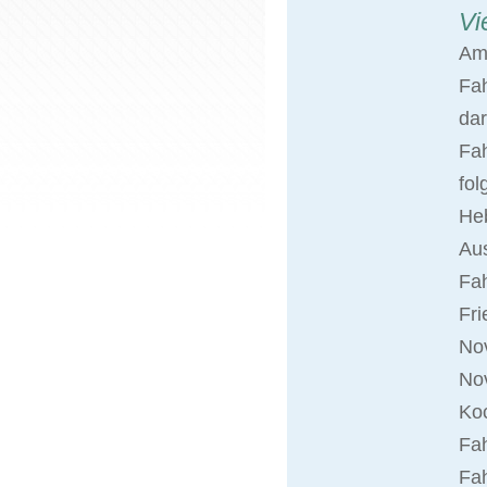
Vi
Am
Fa
dar
Fah
fol
Heb
Aus
Fa
Fri
Nov
No
Koc
Fah
Fah