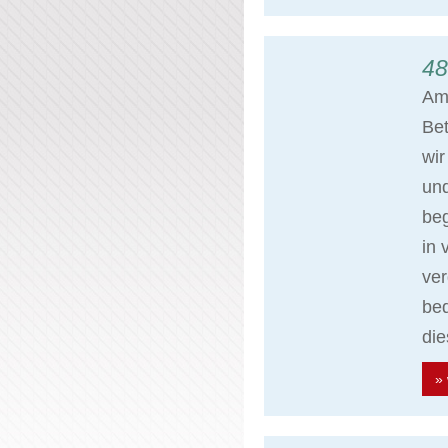
48
Am 
Bet
wir
un
beg
in 
ve
bed
di
» 