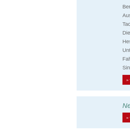
Ber
Aus
Ta
Die
Hes
Unt
Fah
Sin
» 
N
» 