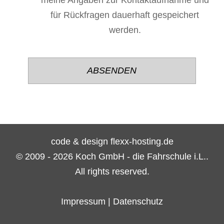
meine Angaben zur Kontaktaufnahme und
für Rückfragen dauerhaft gespeichert
werden.
Bitte
Bitte
lasse
lasse
dieses
dieses
Feld
Feld
leer.
leer.
code & design flexx-hosting.de
© 2009 - 2026 Koch GmbH - die Fahrschule i.L..
All rights reserved.
Impressum
|
Datenschutz