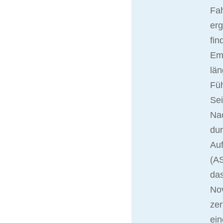
Fah
er
fin
Ema
län
Fü
Sei
Nac
du
Auf
(AS
das
No
zer
ein