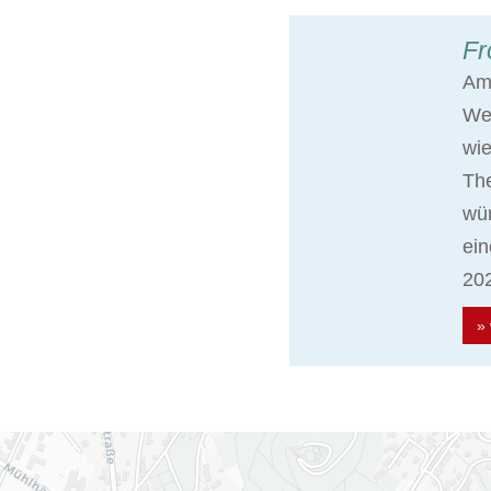
Fr
Am 
Wei
wie
The
wün
ein
202
» 