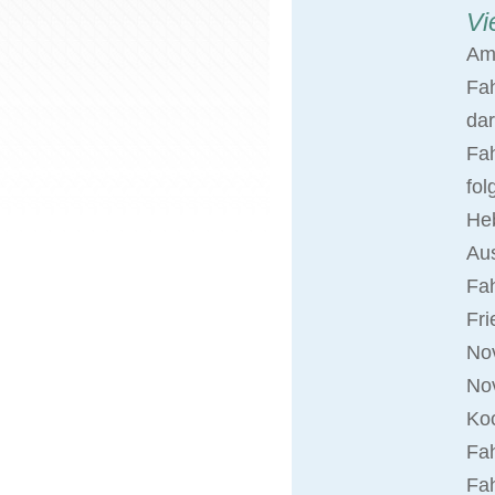
Vi
Am
Fa
dar
Fah
fol
Heb
Aus
Fa
Fri
Nov
No
Koc
Fah
Fah