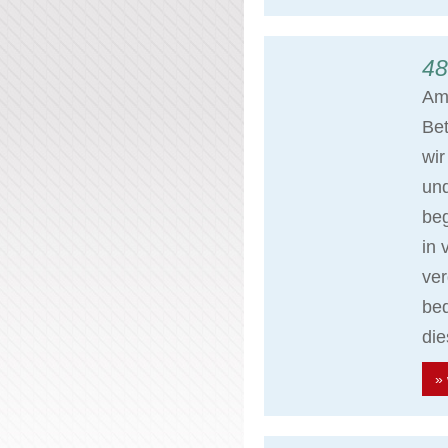
48
Am 
Bet
wir
un
beg
in 
ve
bed
di
» 