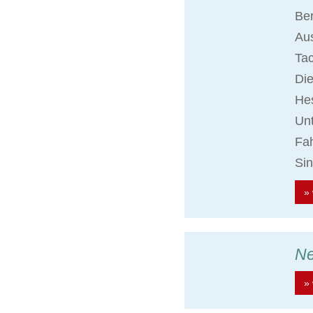
Ber
Aus
Ta
Die
Hes
Unt
Fah
Sin
» 
N
» 