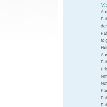
Vi
Am
Fa
dar
Fah
fol
Heb
Aus
Fa
Fri
Nov
No
Koc
Fah
Fah