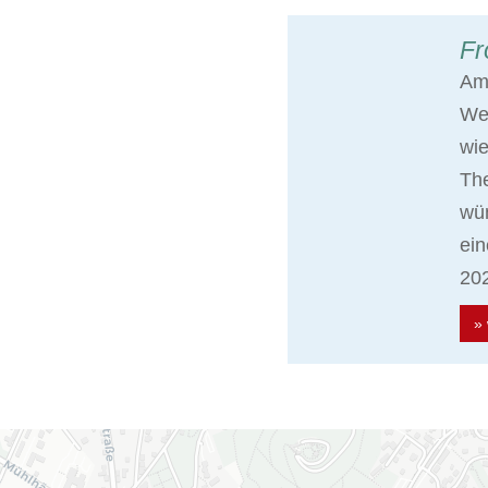
Fr
Am 
Wei
wie
The
wün
ein
202
» 