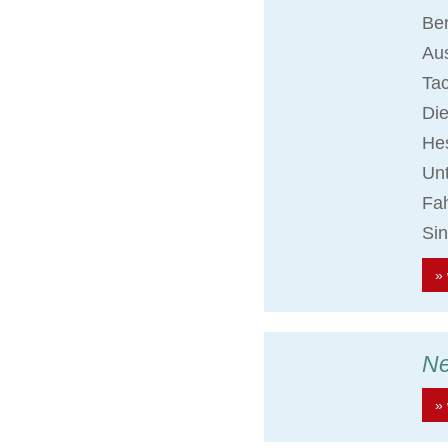
Ber
Aus
Ta
Die
Hes
Unt
Fah
Sin
» 
N
» 