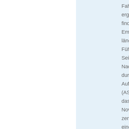
Fah
er
fin
Ema
län
Fü
Sei
Nac
du
Auf
(AS
das
No
zer
ein