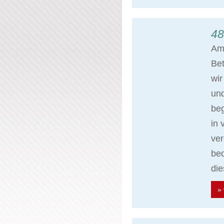
48
Am 
Bet
wir
un
beg
in 
ve
bed
di
» 