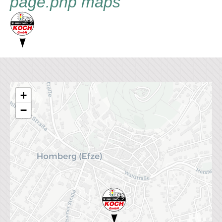
page.php maps
+
−