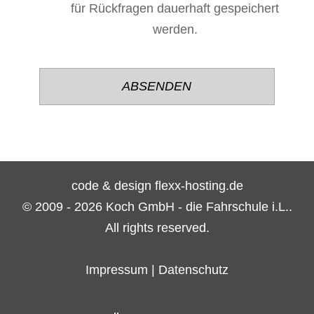
für Rückfragen dauerhaft gespeichert
werden.
Bitte
Bitte
lasse
lasse
dieses
dieses
Feld
Feld
leer.
leer.
code & design flexx-hosting.de
© 2009 - 2026 Koch GmbH - die Fahrschule i.L..
All rights reserved.
Impressum
|
Datenschutz