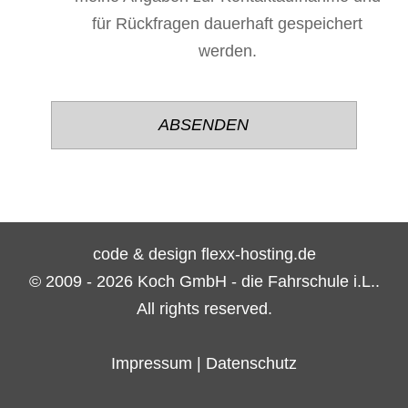
für Rückfragen dauerhaft gespeichert
werden.
Bitte
Bitte
lasse
lasse
dieses
dieses
Feld
Feld
leer.
leer.
code & design flexx-hosting.de
© 2009 - 2026 Koch GmbH - die Fahrschule i.L..
All rights reserved.
Impressum
|
Datenschutz