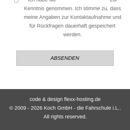
Kenntnis genommen. Ich stimme zu, dass
meine Angaben zur Kontaktaufnahme und
für Rückfragen dauerhaft gespeichert
werden.
Bitte
Bitte
lasse
lasse
dieses
dieses
Feld
Feld
leer.
leer.
code & design flexx-hosting.de
© 2009 - 2026 Koch GmbH - die Fahrschule i.L..
All rights reserved.