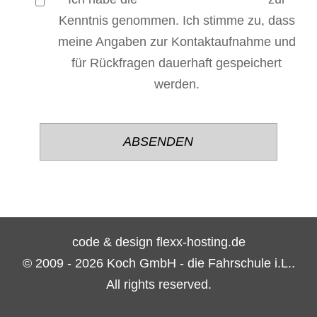
Kenntnis genommen. Ich stimme zu, dass
meine Angaben zur Kontaktaufnahme und
für Rückfragen dauerhaft gespeichert
werden.
Bitte
Bitte
lasse
lasse
dieses
dieses
Feld
Feld
leer.
leer.
code & design flexx-hosting.de
© 2009 - 2026 Koch GmbH - die Fahrschule i.L..
All rights reserved.