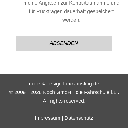
meine Angaben zur Kontaktaufnahme und
für Rückfragen dauerhaft gespeichert
werden.
Bitte
Bitte
lasse
lasse
dieses
dieses
Feld
Feld
leer.
leer.
code & design flexx-hosting.de
© 2009 - 2026 Koch GmbH - die Fahrschule i.L..
All rights reserved.
Impressum
|
Datenschutz